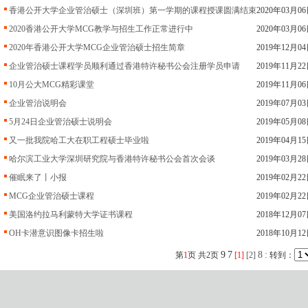
香港公开大学企业管治硕士（深圳班）第一学期的课程授课圆满结束
2020年03月0
2020香港公开大学MCG教学与招生工作正常进行中
2020年03月0
2020年香港公开大学MCG企业管治硕士招生简章
2019年12月0
企业管治硕士课程学员顺利通过香港特许秘书公会注册学员申请
2019年11月2
10月公大MCG精彩课堂
2019年11月0
企业管治说明会
2019年07月0
5月24日企业管治硕士说明会
2019年05月0
又一批我院哈工大在职工程硕士毕业啦
2019年04月1
哈尔滨工业大学深圳研究院与香港特许秘书公会首次会谈
2019年03月2
催眠来了丨小报
2019年02月2
MCG企业管治硕士课程
2019年02月2
美国洛约拉马利蒙特大学证书课程
2018年12月0
OH卡潜意识图像卡招生啦
2018年10月1
9
7
8
:
第
1
页 共
2
页
[1]
[2]
转到：