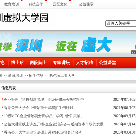
教育培训
科技合作
园区文化
公益课堂
信息
博士后
两院院士
专家讲坛
人才招聘
公益课堂
园
>>
教育培训
>>
招生信息
>>
哈尔滨工业大学
信息列表
创业管理（科技创新管理）高级研修班火热招生中
2024年07月0
香港公开大学企业管治硕士课程招生倒计时
2021年06月0
19级MCG企业管治硕士班学员「学习·感悟·突破」
2020年09月1
公益大讲堂线上讲座开播-企业管治实务与近期资本市场的发展
2020年07月1
香港公开大学企业管治硕士课程MCG报名已启动
2020年03月3