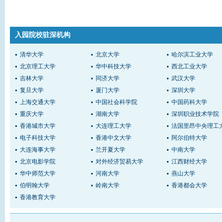
入园院校驻深机构
清华大学
北京大学
哈尔滨工业大学
北京理工大学
华中科技大学
西北工业大学
吉林大学
同济大学
武汉大学
复旦大学
厦门大学
深圳大学
上海交通大学
中国社会科学院
中国药科大学
重庆大学
湖南大学
深圳职业技术学院
香港城市大学
大连理工大学
法国里昂中央理工
电子科技大学
香港中文大学
阿尔伯特大学
大连海事大学
兰开夏大学
中南大学
北京电影学院
对外经济贸易大学
江西财经大学
华中师范大学
河南大学
燕山大学
伯明翰大学
岭南大学
香港都会大学
香港教育大学