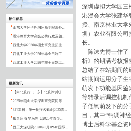
深圳虚拟大学园三
港浸会大学张建华
招生信息
授、南京林业大学
山东大学怀卡托国际商学院海外...
圳）农业有限公司
香港教育大学高级公共行政及领...
长。
西北大学2026年硕士研究生招生...
陈沫先博士作了《
西北工业大学2026年非全日制工...
析》的期满考核报
西北工业大学2026年非全日制工...
总结了在站期间的
站期间运用分子生
最新资讯
萌发下功能基因鉴
【向北航行 · 广东】北航深圳研...
等转录后调控机制
2025年燕山大学深圳研究院同等...
子低氧萌发下的分
3月31日，第一轮报名截止|2025青...
目，其中“钙调神
报名启动 早鸟先飞|2025年青少...
博士后科学基金资
西工大深研院2020年5月IPMP国际...