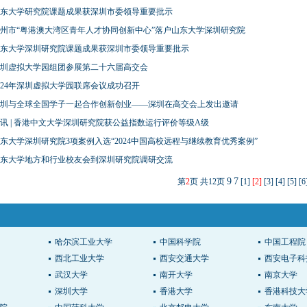
东大学研究院课题成果获深圳市委领导重要批示
州市“粤港澳大湾区青年人才协同创新中心”落户山东大学深圳研究院
东大学深圳研究院课题成果获深圳市委领导重要批示
圳虚拟大学园组团参展第二十六届高交会
024年深圳虚拟大学园联席会议成功召开
圳与全球全国学子一起合作创新创业——深圳在高交会上发出邀请
讯 | 香港中文大学深圳研究院获公益指数运行评价等级A级
东大学深圳研究院3项案例入选“2024中国高校远程与继续教育优秀案例”
东大学地方和行业校友会到深圳研究院调研交流
9
7
第
2
页 共
12
页
[1]
[2]
[3]
[4]
[5]
[6
哈尔滨工业大学
中国科学院
中国工程院
西北工业大学
西安交通大学
西安电子科
武汉大学
南开大学
南京大学
深圳大学
香港大学
香港科技大