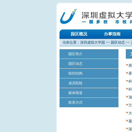
园区概况
办事指南
当前位置：
深圳虚拟大学园
>>
园区动态
>>
园区简介
园区动态
第
组织结构
香
科
成员院校
科
媒体报道
顶
联系方式
兰
大
凝
深