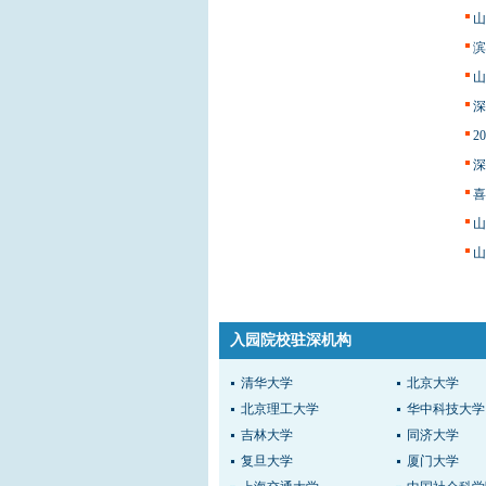
山
滨
山
深
2
深
喜
山
山
入园院校驻深机构
清华大学
北京大学
北京理工大学
华中科技大学
吉林大学
同济大学
复旦大学
厦门大学