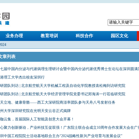
业务办理
教育培训
科技合作
园区文化
2024
文章列表
七届中国内分泌与代谢病理生理研讨会暨中国内分泌代谢优秀博士生论坛在深圳圆满落.
港理工大学杰出校友深圳行
研团队到访 | 北京航空航天大学机械工程及自动化学院教授袁松梅到访研究院
研团队到访 | 北京航空航天大学经济管理学院党委书记郑海涛一行莅临研究院
天立地、健康骨骼——西工大深研院商澎率团队参与天舟八号发射任务
州大学深圳研究院在光明天安云谷正式揭牌
咖云集，首届国际人工智能及创意大会开幕！
心聚力创新驱动，产业科技互促双强！广东院士联合会成立10周年合作发展大会在广州召
圳中国工程院院士活动基地联合主办“2024战略性新兴产业培育与发展会议”