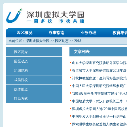
园区概况
办事指南
业务办理
教育培
当前位置：
深圳虚拟大学园
>>
园区动态
>>
2018
文章列表
园区简介
园区动态
山东大学深圳研究院协助外国语学院
组织结构
香港城市大学深圳研究院在2018年
计秋枫教授病逝：生前写好告别仪式
成员院校
中国人民大学深圳研究院组织参观广
媒体报道
“2018改革开放与智慧城市建设”学
联系方式
中国地质大学（武汉）副校长王华一
深圳虚拟大学园入选“2018中国高校孵
中国地质大学副校长王华一行到中山
探索磁学生物奥秘造福人类生命健康—