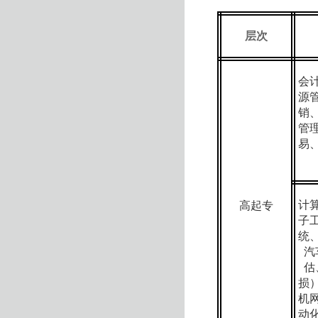
层次
会
源
销
管
易
计
高起专
子
统
汽
估
损
机
动