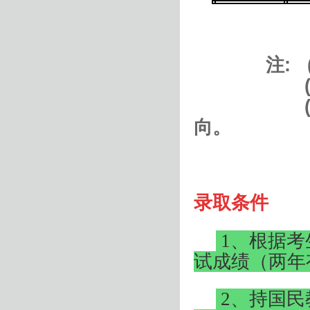
注
: 
(2
(3
向。
录取条件
1
、根据考
试成绩（两年
2
、持国民