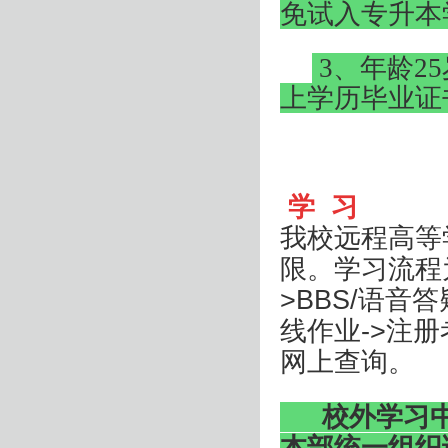
免试入专升本
3
、年龄
25
上学历毕业证
学
习
我校远程高等
限。学习流程
>BBS/
语音答
线作业
->
注册
网上查询。
校外学习