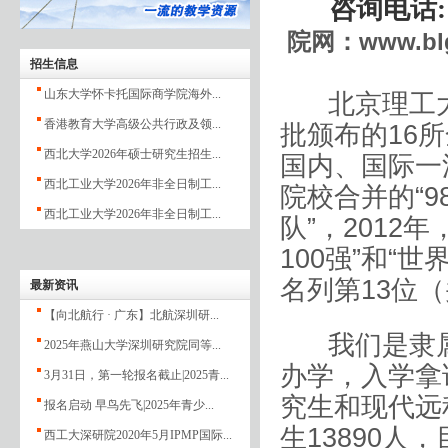
咨询电话
院网：
www.bl
招生信息
山东大学怀卡托国际商学院海外...
北京理工大
香港教育大学高级公共行政及领...
批颁布的
16
所
西北大学2026年硕士研究生招生...
国内、国际一
西北工业大学2026年非全日制工...
院校合并的“
9
西北工业大学2026年非全日制工...
队”，
2012
年
100
强
”
和
“
世
名列第
13
位（
最新资讯
【向北航行 · 广东】北航深圳研...
我们是隶
2025年燕山大学深圳研究院同等...
办学，入学拿
3月31日，第一轮报名截止|2025青...
究生和现代远
报名启动 早鸟先飞|2025年青少...
生
13890
人，
西工大深研院2020年5月IPMP国际...