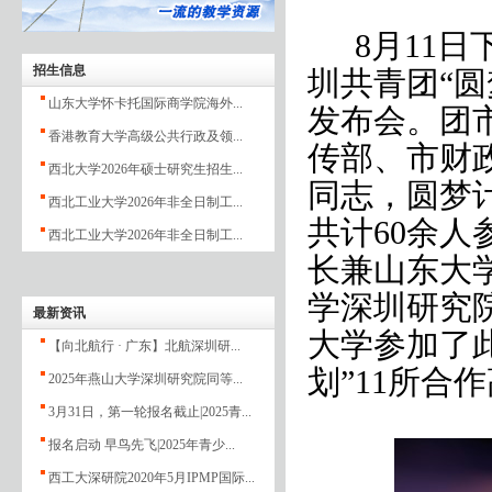
8
月
11
日
招生信息
圳共青团“圆
山东大学怀卡托国际商学院海外...
发布会。团
香港教育大学高级公共行政及领...
传部、市财
西北大学2026年硕士研究生招生...
同志，圆梦
西北工业大学2026年非全日制工...
共计
60
余人
西北工业大学2026年非全日制工...
长兼山东大
学深圳研究
最新资讯
大学参加了
【向北航行 · 广东】北航深圳研...
划”
11
所合作
2025年燕山大学深圳研究院同等...
3月31日，第一轮报名截止|2025青...
报名启动 早鸟先飞|2025年青少...
西工大深研院2020年5月IPMP国际...