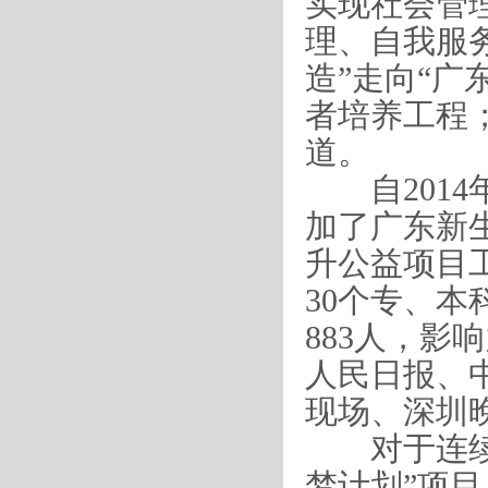
实现社会管
理、自我服
造”走向“广
者培养工程
道。
自
2014
加了广东新
升公益项目
30
个专、本
883
人，影响
人民日报、
现场、深圳
对于连续四
梦计划”项