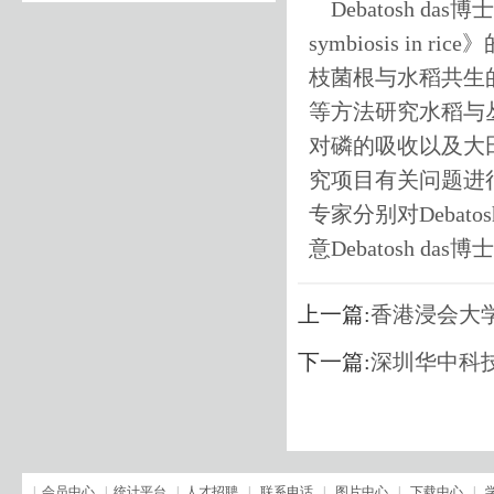
Debatosh das博士做了《
symbiosis i
枝菌根与水稻共生
等方法研究水稻与
对磷的吸收以及大
究项目有关问题进
专家分别对Debat
意Debatosh das
上一篇:
香港浸会大
下一篇:
深圳华中科技
|
会员中心
|
统计平台
|
人才招聘
|
联系电话
|
图片中心
|
下载中心
|