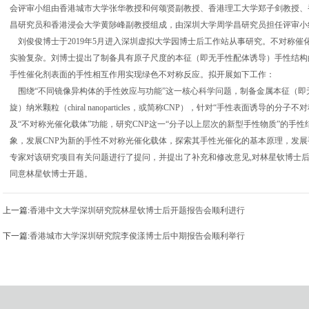
会评审小组由香港城市大学张华教授和何颂贤副教授、香港理工大学郑子剑教授、
昌研究员和香港浸会大学黄陟峰副教授组成，由深圳大学周学昌研究员担任评审小
刘俊俊博士于2019年5月进入深圳虚拟大学园博士后工作站从事研究。不对称催
实验复杂。刘博士提出了制备具有原子尺度的本征（即无手性配体诱导）手性结构
手性催化剂表面的手性相互作用实现绿色不对称反应。拟开展如下工作：
围绕“不同镜像异构体的手性效应与功能”这一核心科学问题，制备金属本征（即
旋）纳米颗粒（chiral nanoparticles，或简称CNP），针对“手性表面诱导的
及“不对称光催化载体”功能，研究CNP这一“分子以上层次的新型手性物质”的手
象，发展CNP为新的手性不对称光催化载体，探索其手性光催化的基本原理，发
专家对该研究项目有关问题进行了提问，并提出了补充和修改意见,对林星钦博士
同意林星钦博士开题。
上一篇:
香港中文大学深圳研究院林星钦博士后开题报告会顺利进行
下一篇:
香港城市大学深圳研究院李俊漾博士后中期报告会顺利举行