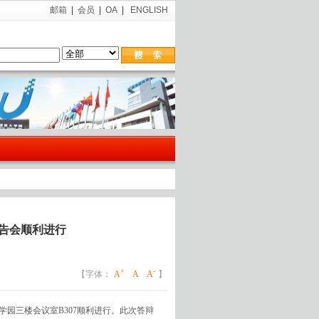
邮箱
|
会员
|
OA
|
ENGLISH
告会顺利进行
+
-
【字体：
A
A
A
】
学园三楼会议室B307顺利进行。此次答辩