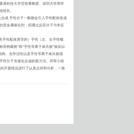
香港科技大学范智勇教授、深圳大学周学
组组长。
化合成 手性分子一般都会引入手性配体造成
的贵金属催化剂，拟通过反应分子与本征
无手性配体诱导的）手性（左、右手性螺
分子不对称异构吸附”和“手性等离子体共振”效应以
性结构、光学活性以及手性等离子体共振现
展手性分子光催化合成的新方法。评审小组
后的开题情况进行了认真点评和分析，一致