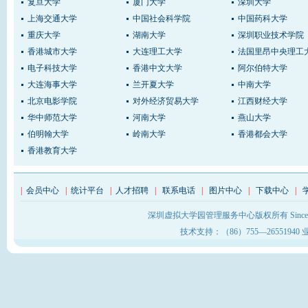
复旦大学
厦门大学
深圳大学
上海交通大学
中国社会科学院
中国药科大学
重庆大学
湖南大学
深圳职业技术学院
香港城市大学
大连理工大学
法国里昂中央理工
电子科技大学
香港中文大学
阿尔伯特大学
大连海事大学
兰开夏大学
中南大学
北京电影学院
对外经济贸易大学
江西财经大学
华中师范大学
河南大学
燕山大学
伯明翰大学
岭南大学
香港都会大学
香港教育大学
|
会员中心
|
统计平台
|
人才招聘
|
联系电话
|
图片中心
|
下载中心
|
深圳虚拟大学园管理服务中心版权所有 Sinc
技术支持：（86）755—26551940 业