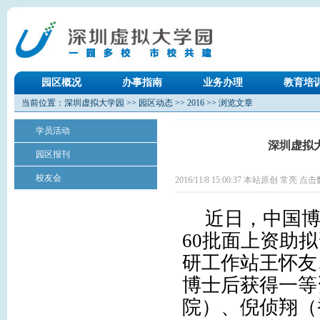
园区概况
办事指南
业务办理
教育培
当前位置：
深圳虚拟大学园
>>
园区动态
>>
2016
>> 浏览文章
学员活动
深圳虚拟
园区报刊
校友会
2016/11/8 15:00:37 本站原创 常亮 点击
近日，中国
60
批面上资助拟
研工作站王怀友
博士后获得一等
院）、倪侦翔（