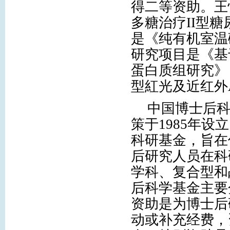
得二等资助。王
多糖治疗
II
型糖
是《
纯有机室温
研究项目是《
基
蛋白质组研究》
型紅光及近红外
中国博士后
策于
1985
年设立
科研基金，旨在
后研究人员在科
学科、复合型和
后科学基金主要
资助是为博士后
动或补充经费，