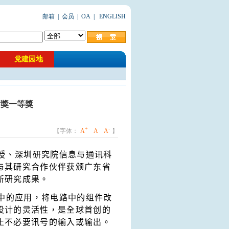
邮箱
|
会员
|
OA
|
ENGLISH
党建园地
術獎一等獎
+
-
【字体：
A
A
A
】
授、深圳研究院信息与通讯科
与其研究合作伙伴获颁广东省
新研究成果。
中的应用，将电路中的组件改
设计的灵活性，是全球首创的
止不必要讯号的输入或输出。