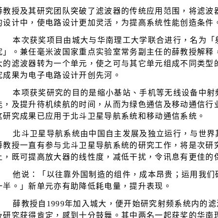
薛教授及其研究团队突破了滤波器的传统应用范围，将滤波
的设计中，使电路设计更加灵活，为提高系统性能创造条件
本次获奖项目由城大与华南理工大学联合进行，名为「
究」。兼任毫米波国家重点实验室常务副主任的薛教授解释
大的滤波器转为一个单元，使之可与其它单元组成不同类型
究成果为电子电路设计开创先河。
本项获奖研究的目的是缩小基站、手机等无线设备中射
能，及提升待机续航的时间，从而为绿色通信及移动通信行
这研究成果已应用于北斗卫星导航系统和移动通信系统。
北斗卫星导航系统由中国自主发展及独立运行，与世界
薛教授一直有参与北斗卫星导航系统的研究工作，将是次研
上，既可提高放大器的线性度，减低干扰，令讯息有更佳的
他说：「以往靠外国制造的组件，成本昂贵；运用我们
一半。」新单元亦有助降低耗电量，提升表现。
薛教授自
1999
年加入城大，便开始研究射频系统内的滤
及研究获得肯定，感到十分鼓舞。其中两名一起获奖的华南