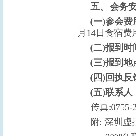
五、
会务
(
一
)
参会费
月
14
日
食宿费
(
二
)
报到时
(
三
)
报到地
(
四
)
回执反
(
五
)
联系人
传真
:0755-
附
:
深圳虚