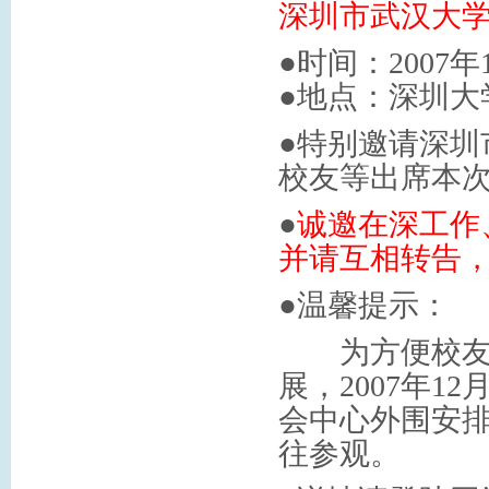
深圳市武汉大
●时间：
2007
年
●
地点：深圳大
●特别邀请深圳
校友等出席本
●
诚邀在深工作
并请互相转告
●温馨提示：
为方便校
展，
2007
年
12
会中心外围安排
往参观。