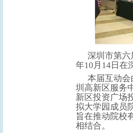
深圳市第六
年
10
月
14
日
在
本届互动
会
圳高新区服务
新区投资广场
拟大学园成员
旨在推动院校
相结合。