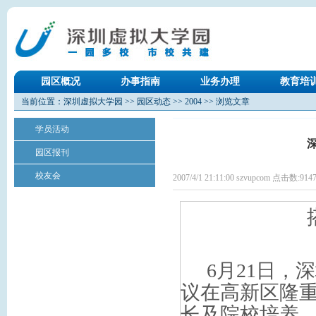
园区概况
办事指南
业务办理
教育培
当前位置：
深圳虚拟大学园
>>
园区动态
>>
2004
>> 浏览文章
学员活动
园区报刊
校友会
2007/4/1 21:11:00 szvupcom 点击数:
914
6
月
21
日，深
议在高新区隆
长及院校培养