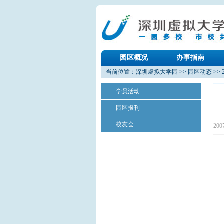
园区概况
办事指南
当前位置：
深圳虚拟大学园
>>
园区动态
>>
学员活动
园区报刊
校友会
200