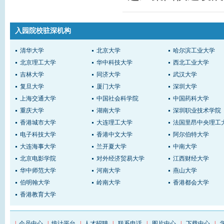
入园院校驻深机构
清华大学
北京大学
哈尔滨工业大学
北京理工大学
华中科技大学
西北工业大学
吉林大学
同济大学
武汉大学
复旦大学
厦门大学
深圳大学
上海交通大学
中国社会科学院
中国药科大学
重庆大学
湖南大学
深圳职业技术学院
香港城市大学
大连理工大学
法国里昂中央理工
电子科技大学
香港中文大学
阿尔伯特大学
大连海事大学
兰开夏大学
中南大学
北京电影学院
对外经济贸易大学
江西财经大学
华中师范大学
河南大学
燕山大学
伯明翰大学
岭南大学
香港都会大学
香港教育大学
|
会员中心
|
统计平台
|
人才招聘
|
联系电话
|
图片中心
|
下载中心
|