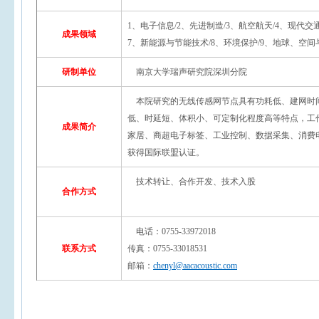
1、电子信息/2、先进制造/3、航空航天/4、现代交
成果领域
7、新能源与节能技术/8、环境保护/9、地球、空间与
研制单位
南京大学瑞声研究院深圳分院
本院研究的无线传感网节点具有功耗低、建网时
低、时延短、体积小、可定制化程度高等特点，工
成果简介
家居、商超电子标签、工业控制、数据采集、消费
获得国际联盟认证。
技术转让、合作开发、技术入股
合作方式
电话：0755-33972018
联系方式
传真：0755-33018531
邮箱：
chenyl@aacacoustic.com